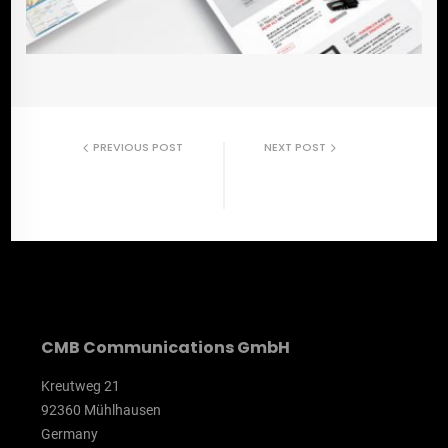
PREVIOUS POST
NEXT POST
SuperMasterSteuerz
Microm LinkedIN
eug Social Media
Post
CMB Communications GmbH
Kreutweg 21
92360 Mühlhausen
Germany